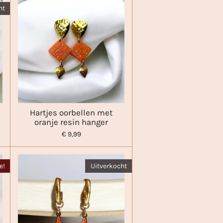
ht
Hartjes oorbellen met
oranje resin hanger
€ 9,99
e!
Uitverkocht