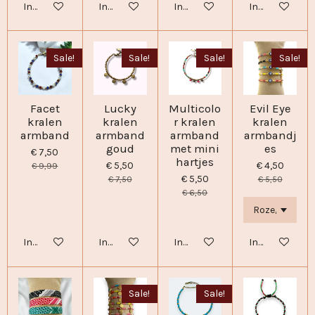
In winkelwagen
In winkelwagen
In winkelwagen
In winkelwage
Sale!
Sale!
Sale!
Sale!
Facet
Lucky
Multicolo
Evil Eye
kralen
kralen
r kralen
kralen
armband
armband
armband
armbandj
goud
met mini
es
€ 7,50
hartjes
€ 5,50
€ 4,50
€ 9,99
€ 5,50
€ 7,50
€ 5,50
€ 6,50
In winkelwagen
In winkelwagen
In winkelwagen
In winkelwage
Sale!
Sale!