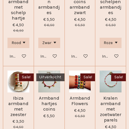
armband
n
coins
schelpen
met
armbandj
armband
armbandj
schelp
es
zwart
es
hartje
€ 5,50
€ 4,50
€ 4,50
€ 4,50
€ 6,50
€ 5,50
€ 5,50
€ 6,50
In winkelwagen
In winkelwagen
In winkelwagen
In winkelwage
Sale!
Uitverkocht
Sale!
Sale!
Ibiza
Armband
Armband
Kralen
armband
hartjes
Flowers
armband
met
coins
met
€ 4,50
zeester
zoetwater
€ 5,50
€ 5,50
parels
€ 3,50
€ 4,50
€ 4,50