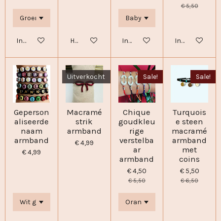
€ 5,50
In winkelwagen
Houd mij op de hoogte
In winkelwagen
In winkelwage
Uitverkocht
Sale!
Sale!
Geperson
Macramé
Chique
Turquois
aliseerde
strik
goudkleu
e steen
naam
armband
rige
macramé
armband
verstelba
armband
€ 4,99
ar
met
€ 4,99
armband
coins
€ 4,50
€ 5,50
€ 5,50
€ 6,50