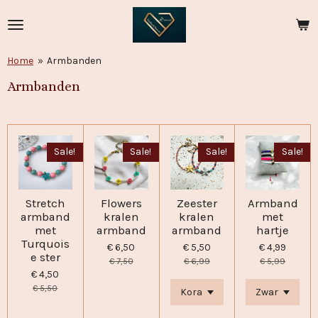
Ga
direct
naar
de
Home
»
Armbanden
hoofdinhoud
Armbanden
Sale!
Sale!
Sale!
Sale!
Stretch
Flowers
Zeester
Armband
armband
kralen
kralen
met
met
armband
armband
hartje
Turquois
€ 6,50
€ 5,50
€ 4,99
e ster
€ 7,50
€ 6,99
€ 5,99
€ 4,50
€ 5,50