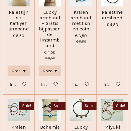
Palestijn
Lucky
Kralen
Palestine
se
armband
armband
armband
Keffiyeh
+ Gratis
met fish
€ 4,50
armband
bijpassen
en coin
de
€ 5,50
€ 3,50
lintarmb
€ 5,50
and
€ 4,50
€ 6,50
In winkelwagen
In winkelwagen
In winkelwagen
In winkelwage
Sale!
Sale!
Sale!
Sale!
Kralen
Bohemia
Lucky
Miyuki