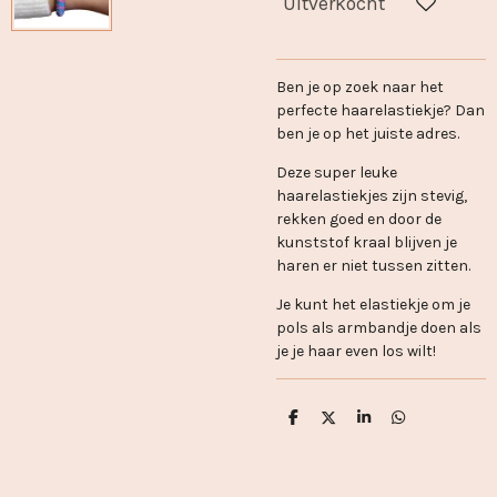
Uitverkocht
Ben je op zoek naar het
perfecte haarelastiekje? Dan
ben je op het juiste adres.
Deze super leuke
haarelastiekjes zijn stevig,
rekken goed en door de
kunststof kraal blijven je
haren er niet tussen zitten.
Je kunt het elastiekje om je
pols als armbandje doen als
je je haar even los wilt!
D
D
S
D
e
e
h
e
l
e
a
l
e
l
r
e
n
e
n