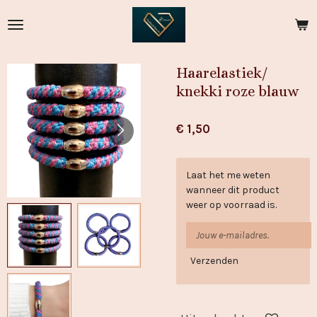
Ga
direct
naar
de
Haarelastiek/
hoofdinhoud
knekki roze blauw
€ 1,50
Laat het me weten
wanneer dit product
weer op voorraad is.
Verzenden