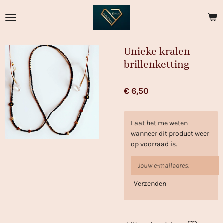
Ga
direct
naar
de
Unieke kralen
hoofdinhoud
brillenketting
€ 6,50
Laat het me weten
wanneer dit product weer
op voorraad is.
Verzenden