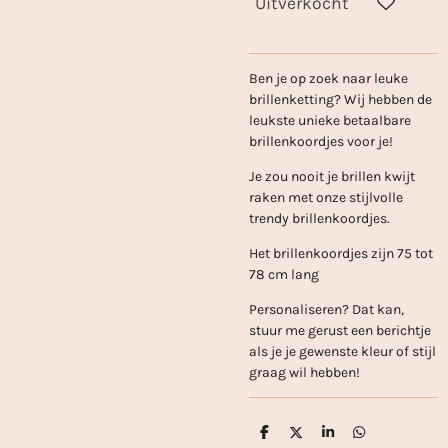
Uitverkocht
Ben je op zoek naar leuke
brillenketting? Wij hebben de
leukste unieke betaalbare
brillenkoordjes voor je!
Je zou nooit je brillen kwijt
raken met onze stijlvolle
trendy brillenkoordjes.
Het brillenkoordjes zijn 75 tot
78 cm lang
Personaliseren? Dat kan,
stuur me gerust een berichtje
als je je gewenste kleur of stijl
graag wil hebben!
D
D
S
D