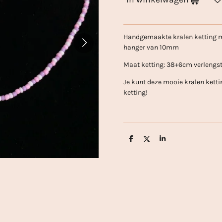
Handgemaakte kralen ketting me
hanger van 10mm
Maat ketting: 38+6cm verlengs
Je kunt deze mooie kralen ketti
ketting!
D
D
S
e
e
h
l
e
a
e
l
r
n
e