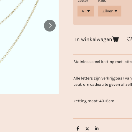
Letter
Kleur
In winkelwagen
Stainless steel ketting met lett
Alle letters zijn verkrijgbaar van 
Leuk om cadeau te geven of zelf
ketting maat: 40+5cm
D
D
S