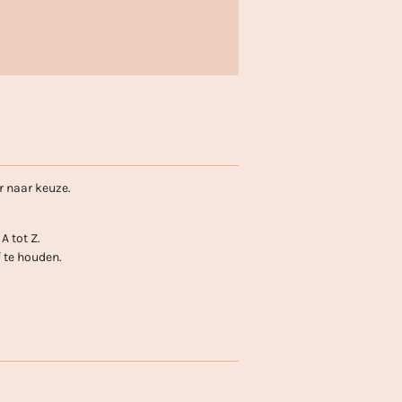
er naar keuze.
A tot Z.
 te houden.