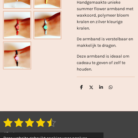
Handgemaakte unieke
summer flower armband met
waxkoord, polymeer bloem
kralen en zilver kleurige
kralen.
De armband is verstelbaar en
makkelijk te dragen.
Deze armband is ideaal om
cadeau te geven of zelf te
houden.
D
D
S
D
e
e
h
e
l
e
a
l
e
l
r
e
n
e
n
1
2
3
4
5
S
R
t
a
s
s
s
s
s
e
43 stemmen
t