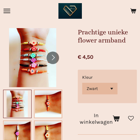
Ga
direct
naar
de
Prachtige unieke
hoofdinhoud
flower armband
€ 4,50
Kleur
In
winkelwagen