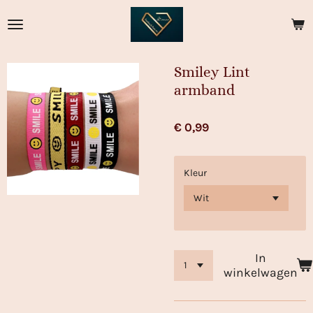
Ga
direct
naar
de
Smiley Lint
hoofdinhoud
armband
€ 0,99
Kleur
In
winkelwagen