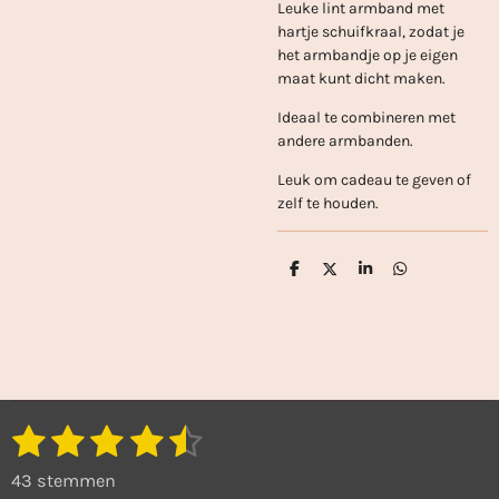
Leuke lint armband met
hartje schuifkraal, zodat je
het armbandje op je eigen
maat kunt dicht maken.
Ideaal te combineren met
andere armbanden.
Leuk om cadeau te geven of
zelf te houden.
D
D
S
D
e
e
h
e
l
e
a
l
e
l
r
e
n
e
n
1
2
3
4
5
S
R
t
a
s
s
s
s
s
e
43 stemmen
t
m