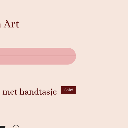
 Art
g met handtasje
Sale!