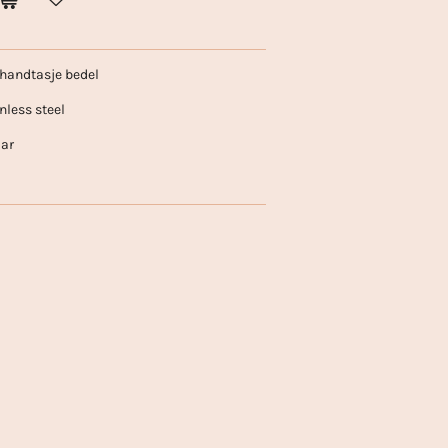
 handtasje bedel
nless steel
aar