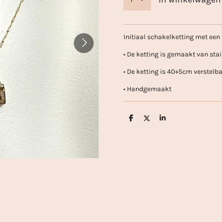
Initiaal schakelketting met een
• De ketting is gemaakt van stai
• De ketting is 40+5cm verstelb
• Handgemaakt
D
D
S
e
e
h
l
e
a
e
l
r
n
e