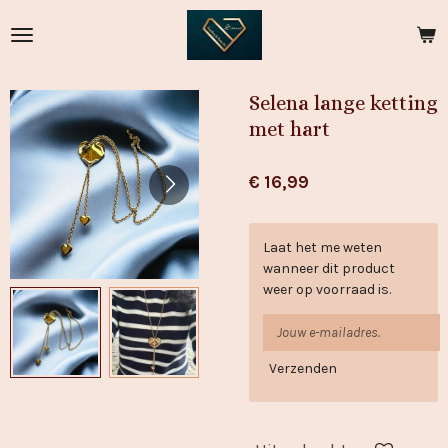
Ga
direct
naar
de
Selena lange ketting
hoofdinhoud
met hart
€ 16,99
Laat het me weten
wanneer dit product
weer op voorraad is.
Verzenden