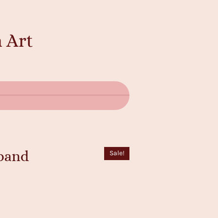
 Art
mband
Sale!