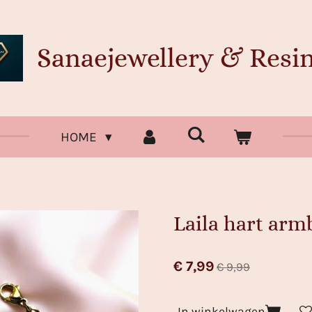
Sanaejewellery & Resin
HOME
Laila hart ar
€ 7,99
€ 9,99
In winkelwagen