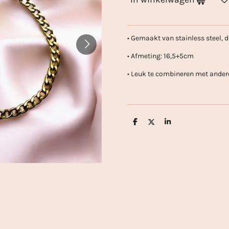
• Gemaakt van stainless steel, d
• Afmeting: 16,5+5cm
• Leuk te combineren met ander
D
D
S
e
e
h
l
e
a
e
l
r
n
e