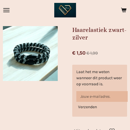
Ga
direct
naar
de
Haarelastiek zwart-
hoofdinhoud
zilver
€ 1,50
€ 1,99
Laat het me weten
wanneer dit product weer
op voorraad is.
Verzenden