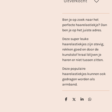
Uitverkocht
Ben je op zoek naar het
perfecte haarelastiekje? Dan
ben je op het juiste adres.
Deze super leuke
haarelastiekjes zijn stevig,
rekken goed en door de
kunststof kraal blijven je
haren er niet tussen zitten.
Deze populaire
haarelastiekjes kunnen ook
gedragen worden als
armband.
D
D
S
D
e
e
h
e
l
e
a
l
e
l
r
e