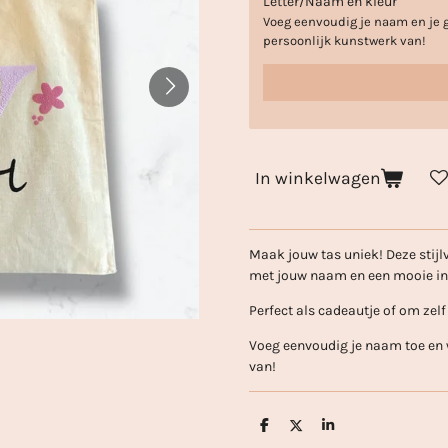
Letter/Naam en kleur
Voeg eenvoudig je naam en je 
persoonlijk kunstwerk van!
In winkelwagen
Maak jouw tas uniek! Deze stijl
met jouw naam en een mooie init
Perfect als cadeautje of om zelf 
Voeg eenvoudig je naam toe en 
van!
D
D
S
e
e
h