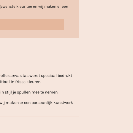
gewenste kleur toe en wij maken er een
volle canvas tas wordt speciaal bedrukt
iaal in frisse kleuren.
in stijl je spullen mee te nemen.
wij maken er een persoonlijk kunstwerk