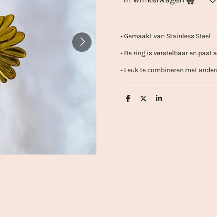
• Gemaakt van Stainless Steel
• De ring is verstelbaar en past 
• Leuk te combineren met ande
D
D
S
e
e
h
l
e
a
e
l
r
n
e