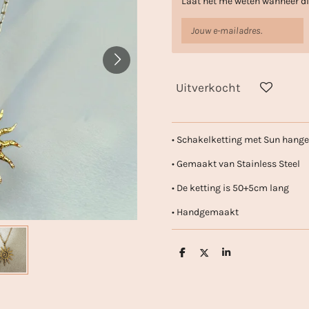
Laat het me weten wanneer dit
Uitverkocht
• Schakelketting met Sun hange
• Gemaakt van Stainless Steel
• De ketting is 50+5cm lang
• Handgemaakt
D
D
S
e
e
h
l
e
a
e
l
r
n
e