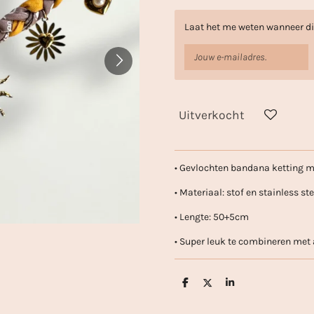
Laat het me weten wanneer dit
Uitverkocht
• Gevlochten bandana ketting m
• Materiaal: stof en stainless st
• Lengte: 50+5cm
• Super leuk te combineren met
D
D
S
e
e
h
l
e
a