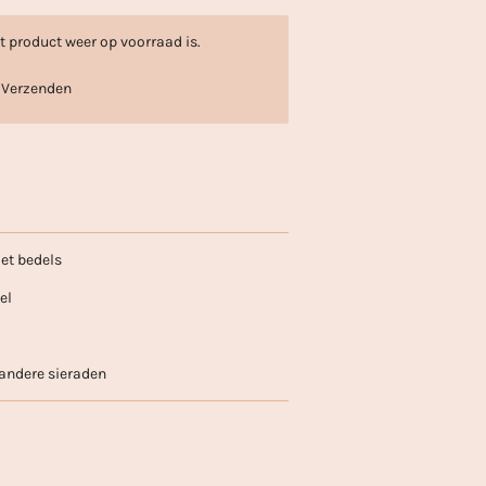
 product weer op voorraad is.
Verzenden
et bedels
eel
 andere sieraden