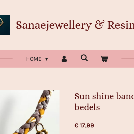
Sanaejewellery & Resin
HOME
Sun shine ban
bedels
€ 17,99