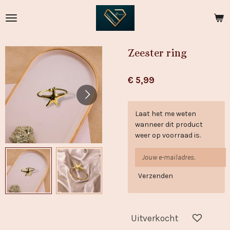
Ga
direct
naar
de
Zeester ring
hoofdinhoud
€ 5,99
Laat het me weten
wanneer dit product
weer op voorraad is.
Verzenden
Uitverkocht