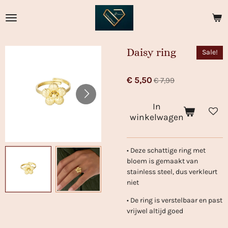
Ga
direct
naar
de
Daisy ring
Sale!
hoofdinhoud
€ 5,50
€ 7,99
In
winkelwagen
• Deze schattige ring met
bloem is gemaakt van
stainless steel, dus verkleurt
niet
• De ring is verstelbaar en past
vrijwel altijd goed