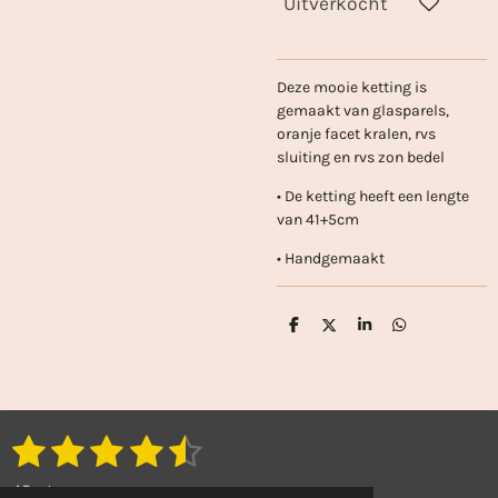
Uitverkocht
Deze mooie ketting is
gemaakt van glasparels,
oranje facet kralen, rvs
sluiting en rvs zon bedel
• De ketting heeft een lengte
van 41+5cm
• Handgemaakt
D
D
S
D
e
e
h
e
l
e
a
l
e
l
r
e
n
e
n
1
2
3
4
5
S
R
t
a
s
s
s
s
s
e
43 stemmen