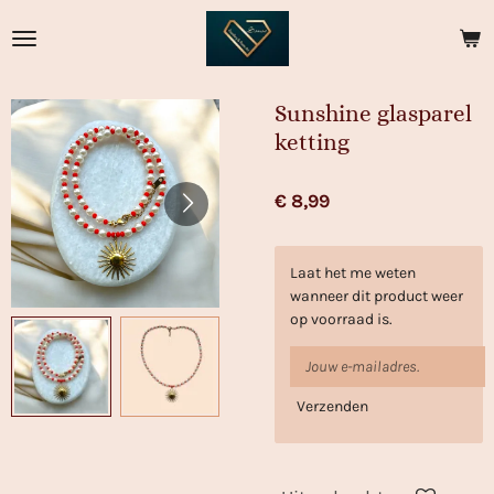
Ga
direct
naar
de
Sunshine glasparel
hoofdinhoud
ketting
€ 8,99
Laat het me weten
wanneer dit product weer
op voorraad is.
Verzenden