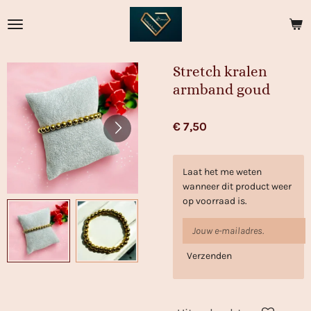
Ga
direct
naar
de
Stretch kralen
hoofdinhoud
armband goud
€ 7,50
Laat het me weten
wanneer dit product weer
op voorraad is.
Verzenden