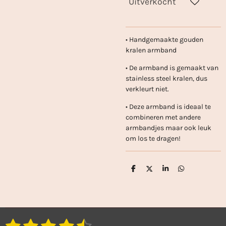
Uitverkocht
• Handgemaakte gouden
kralen armband
• De armband is gemaakt van
stainless steel kralen, dus
verkleurt niet.
• Deze armband is ideaal te
combineren met andere
armbandjes maar ook leuk
om los te dragen!
D
D
S
D
e
e
h
e
l
e
a
l
e
l
r
e
n
e
n
1
2
3
4
5
S
R