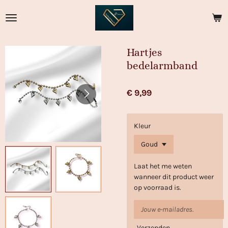
Ga
direct
naar
de
Hartjes
hoofdinhoud
bedelarmband
€ 9,99
Kleur
Laat het me weten
wanneer dit product weer
op voorraad is.
Verzenden