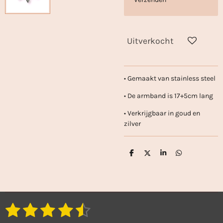
Uitverkocht
• Gemaakt van stainless steel
• De armband is 17+5cm lang
• Verkrijgbaar in goud en
zilver
D
D
S
D
e
e
h
e
l
e
a
l
e
l
r
e
n
e
n
1
2
3
4
5
S
R
t
a