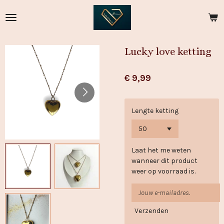
Ga
direct
naar
de
Lucky love ketting
hoofdinhoud
€ 9,99
Lengte ketting
Laat het me weten
wanneer dit product
weer op voorraad is.
Verzenden