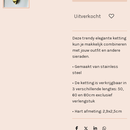
Uitverkocht
Deze trendy elegante ketting
kun je makkelijk combineren
met jouw outfit en andere
sieraden.
• Gemaakt van stainless
steel
• De ketting is verkrijgbaar in
3 verschillende lengtes: 50,
60 en 80cm exclusief
verlengstuk
• Hart afmeting: 2,9x2,5cm
D
D
S
D