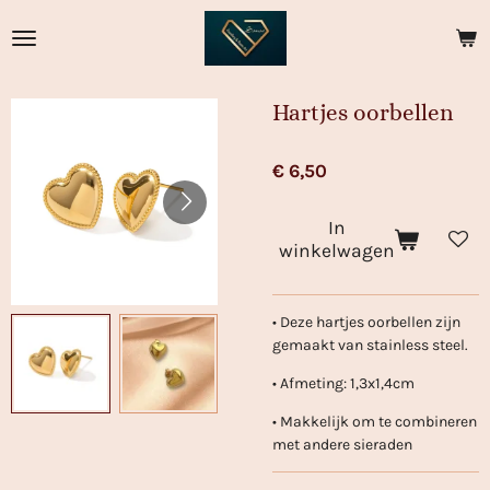
Ga
direct
naar
de
Hartjes oorbellen
hoofdinhoud
€ 6,50
In
winkelwagen
• Deze hartjes oorbellen zijn
gemaakt van stainless steel.
• Afmeting: 1,3x1,4cm
• Makkelijk om te combineren
met andere sieraden