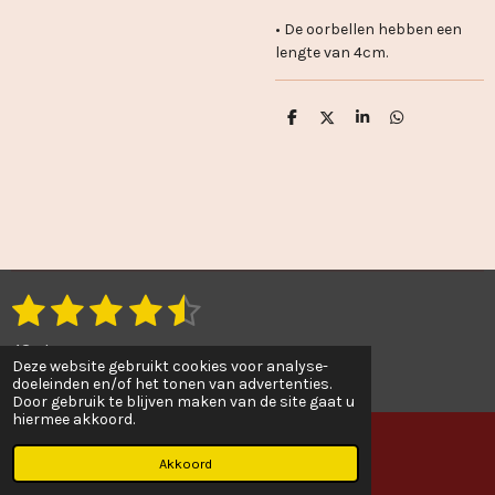
• De oorbellen hebben een
lengte van 4cm.
D
D
S
D
e
e
h
e
l
e
a
l
e
l
r
e
n
e
n
1
2
3
4
5
S
R
t
a
s
s
s
s
s
e
43 stemmen
t
m
Deze website gebruikt cookies voor analyse-
t
t
t
t
t
© 2022 - 2026 Sanaejewellery
doeleinden en/of het tonen van advertenties.
i
m
Door gebruik te blijven maken van de site gaat u
e
e
e
e
e
e
n
hiermee akkoord.
n
g
r
r
r
r
r
:
Akkoord
E-mailadres
r
r
r
r
4