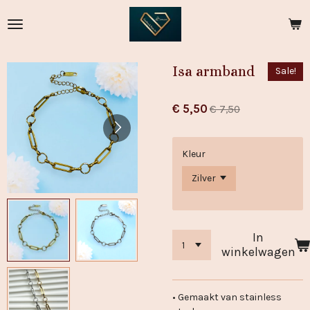
Ga
direct
naar
de
Isa armband
Sale!
hoofdinhoud
€ 5,50
€ 7,50
Kleur
In
winkelwagen
• Gemaakt van stainless