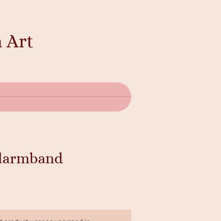
 Art
elarmband