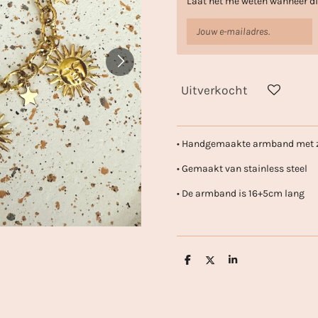
Laat het me weten wanneer dit
Uitverkocht
• Handgemaakte armband met zo
• Gemaakt van stainless steel
• De armband is 16+5cm lang
D
D
S
e
e
h
l
e
a
e
l
r
n
e