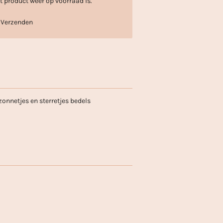
 product weer op voorraad is.
Verzenden
nnetjes en sterretjes bedels