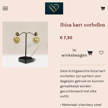
Ga
direct
naar
de
Ibiza hart oorbellen
hoofdinhoud
€ 7,50
In
winkelwagen
Deze
lichtgewichte
Ibiza hart
oorbellen zijn perfect voor
dagelijks gebruik en kunnen
gemakkelijk worden
gecombineerd met elke
outfit.
• Materiaal: stainless steel