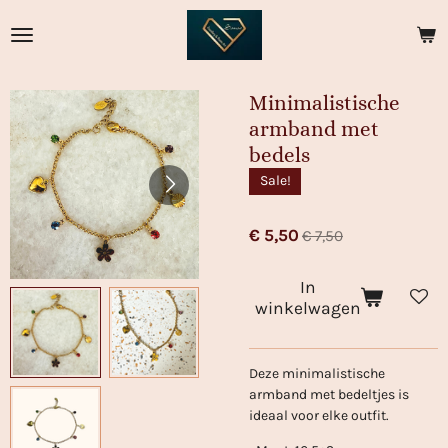
Ga
direct
naar
de
Minimalistische
hoofdinhoud
armband met
bedels
Sale!
€ 5,50
€ 7,50
In
winkelwagen
Deze minimalistische
armband met bedeltjes is
ideaal voor elke outfit.