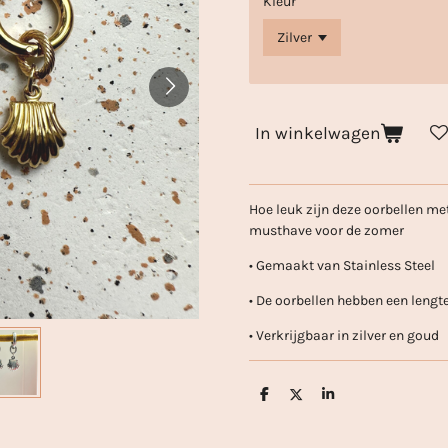
Kleur
In winkelwagen
Hoe leuk zijn deze oorbellen met
musthave voor de zomer
• Gemaakt van Stainless Steel
• De oorbellen hebben een lengt
• Verkrijgbaar in zilver en goud
D
D
S
e
e
h
l
e
a
e
l
r