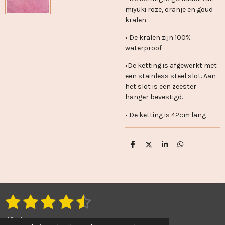
miyuki roze, oranje en goud
kralen.
• De kralen zijn 100%
waterproof
•De ketting is afgewerkt
met
een stainless steel slot. Aan
het slot is een zeester
hanger bevestigd.
• De ketting is 42cm lang
D
D
S
D
e
e
h
e
l
e
a
l
e
l
r
e
n
e
n
1
2
3
4
5
S
R
t
a
s
s
s
s
s
e
43 stemmen
t