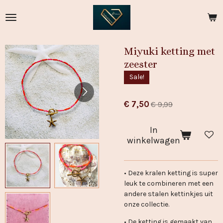
Ga
direct
naar
de
Miyuki ketting met
hoofdinhoud
zeester
Sale!
€ 7,50
€ 9,99
In
winkelwagen
• Deze kralen ketting is super
leuk te combineren met een
andere stalen kettinkjes uit
onze collectie.
• De ketting is gemaakt van