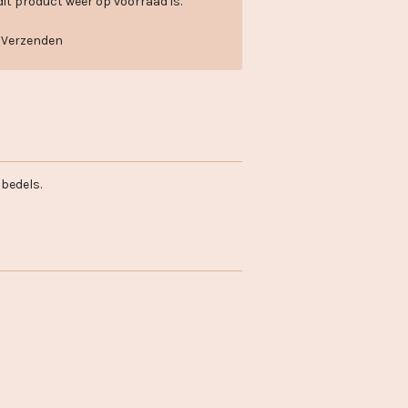
it product weer op voorraad is.
Verzenden
bedels.