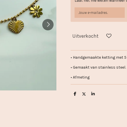
Laat het me weten wanneer d
Uitverkocht
• Handgemaakte ketting met 5 
• Gemaakt van stainless steel.
• Afmeting
D
D
S
e
e
h
l
e
a
e
l
r
n
e