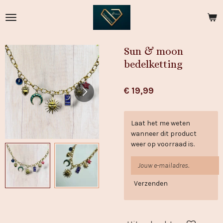
Ga
direct
naar
de
Sun & moon
hoofdinhoud
bedelketting
€ 19,99
Laat het me weten
wanneer dit product
weer op voorraad is.
Verzenden