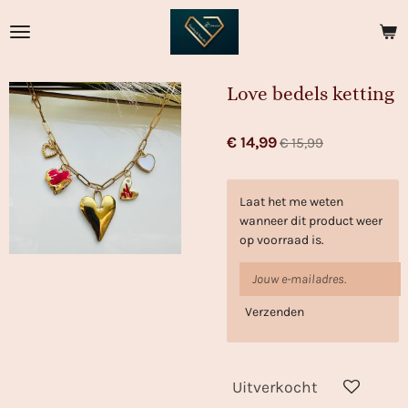
Ga
direct
naar
de
Love bedels ketting
hoofdinhoud
€ 14,99
€ 15,99
Laat het me weten
wanneer dit product weer
op voorraad is.
Verzenden
Uitverkocht