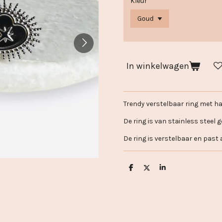
Kleur
In winkelwagen
Trendy verstelbaar ring met ha
De ring is van stainless steel 
De ring is verstelbaar en past a
D
D
S
e
e
h
l
e
a
e
l
r
n
e