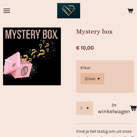
Ga
direct
naar
de
Mystery box
hoofdinhoud
€ 10,00
Kleur
In
winkelwagen
Vind je het lastig om uit onze