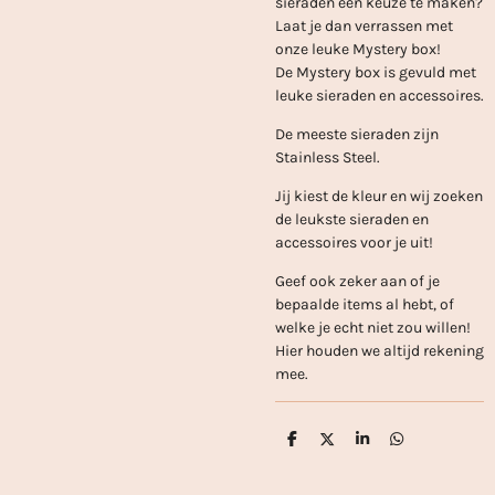
sieraden een keuze te maken?
Laat je dan verrassen met
onze leuke Mystery box!
De Mystery box is gevuld met
leuke sieraden en accessoires.
De meeste sieraden zijn
Stainless Steel.
Jij kiest de kleur en wij zoeken
de leukste sieraden en
accessoires voor je uit!
Geef ook zeker aan of je
bepaalde items al hebt, of
welke je echt niet zou willen!
Hier houden we altijd rekening
mee.
D
D
S
D
e
e
h
e
l
e
a
l
e
l
r
e