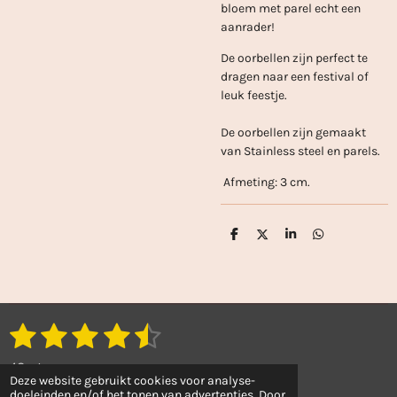
bloem met parel echt een
aanrader!
De oorbellen zijn perfect te
dragen naar een festival of
leuk feestje.
De oorbellen zijn gemaakt
van Stainless steel en parels.
Afmeting: 3 cm.
D
D
S
D
e
e
h
e
l
e
a
l
e
l
r
e
n
e
n
1
2
3
4
5
S
R
t
a
s
s
s
s
s
e
43 stemmen
t
m
Deze website gebruikt cookies voor analyse-
t
t
t
t
t
© 2022 - 2026 Sanaejewellery
doeleinden en/of het tonen van advertenties. Door
i