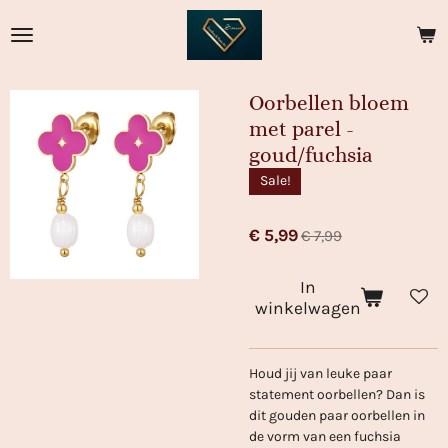
Ga
direct
naar
de
Oorbellen bloem
hoofdinhoud
met parel -
goud/fuchsia
Sale!
€ 5,99
€ 7,99
In
winkelwagen
Houd jij van leuke paar
statement oorbellen? Dan is
dit gouden paar oorbellen in
de vorm van een fuchsia