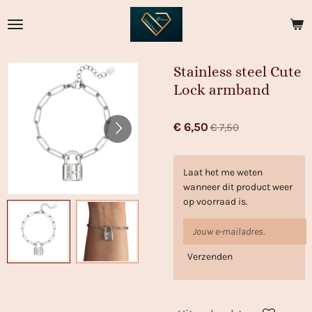
Ga
direct
naar
de
Stainless steel Cute
hoofdinhoud
Lock armband
€ 6,50
€ 7,50
Laat het me weten
wanneer dit product weer
op voorraad is.
Verzenden