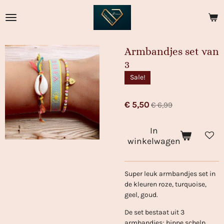
Ga
direct
naar
de
Armbandjes set van
hoofdinhoud
3
Sale!
€ 5,50
€ 6,99
In
winkelwagen
Super leuk armbandjes set in
de kleuren roze, turquoise,
geel, goud.
De set bestaat uit 3
armbandjes; hippe schelp