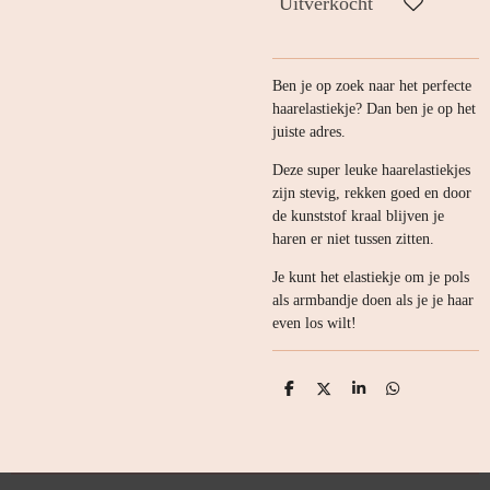
Uitverkocht
Ben je op zoek naar het perfecte
haarelastiekje? Dan ben je op het
juiste adres.
Deze super leuke haarelastiekjes
zijn stevig, rekken goed en door
de kunststof kraal blijven je
haren er niet tussen zitten.
Je kunt het elastiekje om je pols
als armbandje doen als je je haar
even los wilt!
D
D
S
D
e
e
h
e
l
e
a
l
e
l
r
e
n
e
n