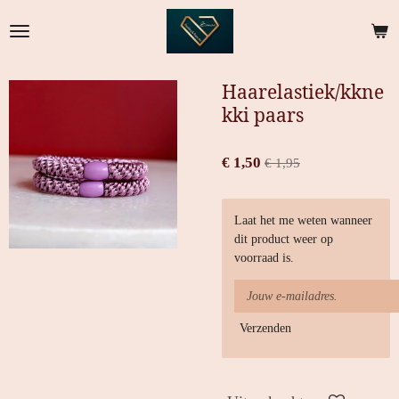
Ga
direct
naar
de
Haarelastiek/kkne
hoofdinhoud
kki paars
€ 1,50
€ 1,95
Laat het me weten wanneer
dit product weer op
voorraad is.
Verzenden