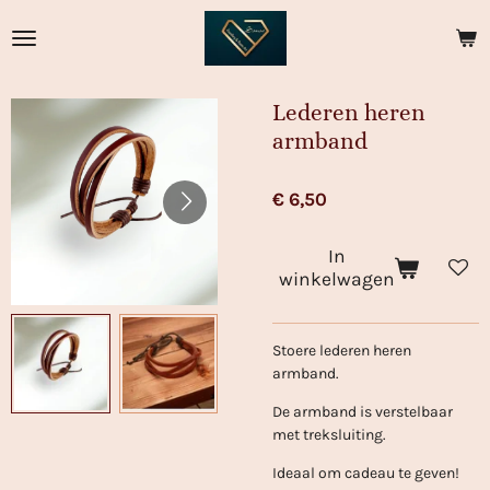
Ga
direct
naar
de
Lederen heren
hoofdinhoud
armband
€ 6,50
In
winkelwagen
Stoere lederen heren
armband.
De armband is verstelbaar
met treksluiting.
Ideaal om cadeau te geven!