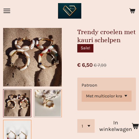
Ga
direct
naar
de
Trendy croelen met
hoofdinhoud
kauri schelpen
Sale!
€ 6,50
€ 7,99
Patroon
In
winkelwagen