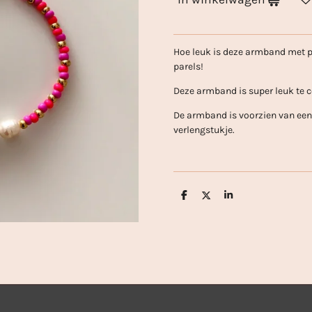
Hoe leuk is deze armband met p
parels!
Deze armband is super leuk te
De armband is voorzien van een 
verlengstukje.
D
D
S
e
e
h
l
e
a
e
l
r
n
e