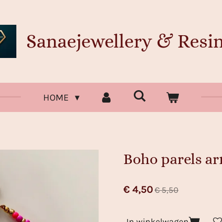
Sanaejewellery & Resin
HOME
Boho parels a
€ 4,50
€ 5,50
In winkelwagen