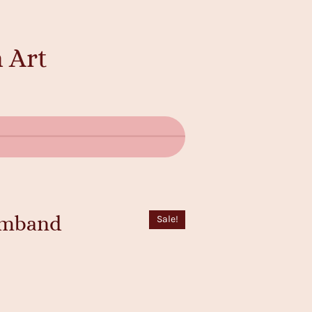
 Art
rmband
Sale!