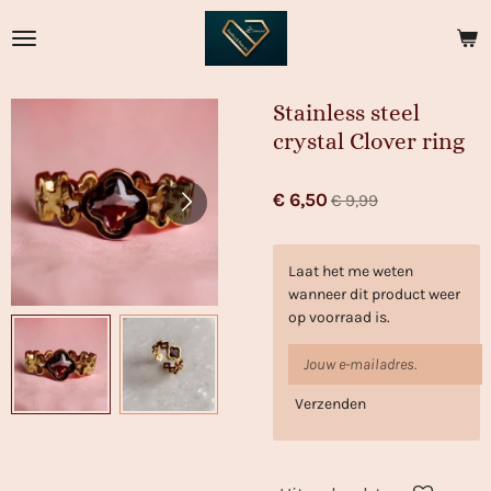
Ga
direct
naar
de
Stainless steel
hoofdinhoud
crystal Clover ring
€ 6,50
€ 9,99
Laat het me weten
wanneer dit product weer
op voorraad is.
Verzenden