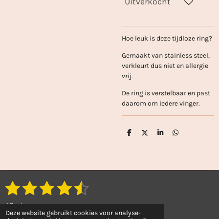
Uitverkocht
Hoe leuk is deze tijdloze ring?
Gemaakt van stainless steel,
verkleurt dus niet en allergie
vrij.
De ring is verstelbaar en past
daarom om iedere vinger.
D
D
S
D
e
e
h
e
l
e
a
l
e
l
r
e
n
e
n
1
2
3
4
5
S
R
t
a
s
s
s
s
s
e
43 stemmen
t
m
Deze website gebruikt cookies voor analyse-
© 2022 - 2026 Sanaejewellery